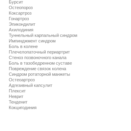
Бурсит
Остеопороз
Коксартроз
Гонартроз
Эпикондилит
Ахилодиния
Туннельный карпальный синдром
Импинджмент синдром
Боль в колене
Плечелопаточный периартрит
Стеноз позвоночного канала
Боль в тазобедренном суставе
Повреждение связок колена
Синдром ротаторной манжеты
Остеоартроз
Адгезивный капсулит
Плексит
Неврит
Тенденит
Кокцигодиния