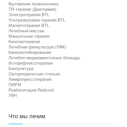
Вытяжение позвоночника
TR-терапия (Диатермия)
Электротерапия BTL
Ультразвуковая терапия BTL
Магнитотерапия BTL
Лечебный массаж
Мануальная терапия
Кинезиотерапия
Лечебная физкультура (ЛФК)
Кинезиотейпирование
Лечебно-медикаментозные блокады
Иглорефлексотерапия
Биопунктура
Орторпедические стельки
Лимфопрессотерапия
ПИРМ
Реабилитация Redcord
УВЧ
Что мы лечим