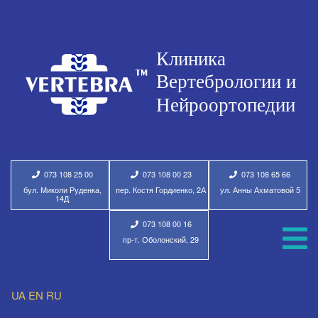
073 108 25 00
073 108 00 23
073 108 65 66
бул. Миколи Руденка,
пер. Костя Гордиенко, 2А
ул. Анны Ахматовой 5
14Д
073 108 00 16
пр-т. Оболонский, 29
UA
EN
RU