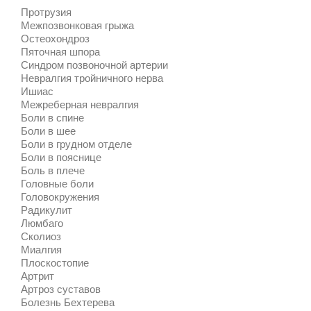
Протрузия
Межпозвонковая грыжа
Остеохондроз
Пяточная шпора
Синдром позвоночной артерии
Невралгия тройничного нерва
Ишиас
Межреберная невралгия
Боли в спине
Боли в шее
Боли в грудном отделе
Боли в пояснице
Боль в плече
Головные боли
Головокружения
Радикулит
Люмбаго
Сколиоз
Миалгия
Плоскостопие
Артрит
Артроз суставов
Болезнь Бехтерева