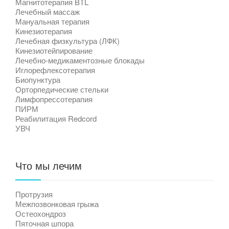
Магнитотерапия BTL
Лечебный массаж
Мануальная терапия
Кинезиотерапия
Лечебная физкультура (ЛФК)
Кинезиотейпирование
Лечебно-медикаментозные блокады
Иглорефлексотерапия
Биопунктура
Орторпедические стельки
Лимфопрессотерапия
ПИРМ
Реабилитация Redcord
УВЧ
Что мы лечим
Протрузия
Межпозвонковая грыжа
Остеохондроз
Пяточная шпора