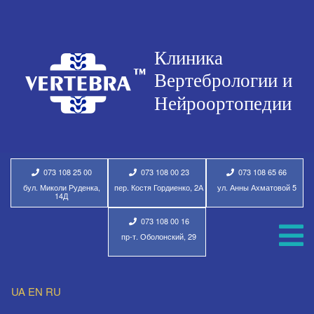
073 108 25 00
073 108 00 23
073 108 65 66
бул. Миколи Руденка,
пер. Костя Гордиенко, 2А
ул. Анны Ахматовой 5
14Д
073 108 00 16
пр-т. Оболонский, 29
UA
EN
RU