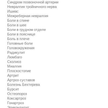
Синдром позвоночной артерии
Невралгия тройничного нерва
Ишиас
Межреберная невралгия
Боли в спине
Боли в шее
Боли в грудном отделе
Боли в пояснице
Боль в плече
Головные боли
Головокружения
Радикулит
Люмбаго
Сколиоз
Миалгия
Плоскостопие
Артрит
Артроз суставов
Болезнь Бехтерева
Бурсит
Остеопороз
Коксартроз
Гонартроз
Эпикондилит