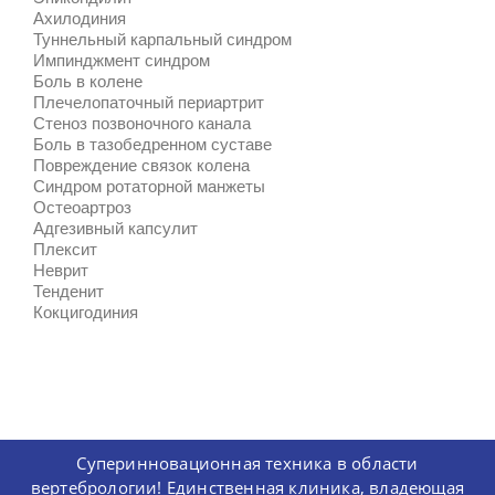
Ахилодиния
Туннельный карпальный синдром
Импинджмент синдром
Боль в колене
Плечелопаточный периартрит
Стеноз позвоночного канала
Боль в тазобедренном суставе
Повреждение связок колена
Синдром ротаторной манжеты
Остеоартроз
Адгезивный капсулит
Плексит
Неврит
Тенденит
Кокцигодиния
Суперинновационная техника в области
вертебрологии! Единственная клиника, владеющая