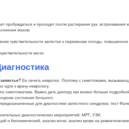
ает пробуждаться и проходит после растирания рук, встряхивания 
полнения махов;
вение чувствительности запястья к переменам погоды, повышенное
чувствительности кисти.
Диагностика
 запястье?
Ее лечить невролог. Поэтому с симптомами, вызываю
 идти к врачу-неврологу.
по симптоматике. Важно дать доктору как можно больше подробно
оценки состояния больного.
предназначенные для диагностики запястного синдрома: тест Фале
нительных диагностических мероприятий: МРТ, УЗИ,
щий и биохимический, анализ мочи; анализ крови на ревматически