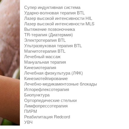
Супер индуктивная система
Ударно-волновая терапия BTL
Лазер высокой интенсивности HIL
Лазер высокой интенсивности MLS
Вытяжение позвоночника
TR-терапия (Диатермия)
Электротерапия BTL
Ультразвуковая терапия BTL
Магнитотерапия BTL
Лечебный массаж
Мануальная терапия
Кинезиотерапия
Лечебная физкультура (ЛФК)
Кинезиотейпирование
Лечебно-медикаментозные блокады
Иглорефлексотерапия
Биопунктура
Орторпедические стельки
Лимфопрессотерапия
ПИРМ
Реабилитация Redcord
УВЧ