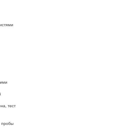
кистями
щими
й
на, тест
е пробы