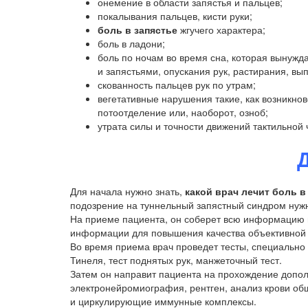
онемение в области запястья и пальцев;
покалывания пальцев, кисти руки;
боль в запястье
жгучего характера;
боль в ладони;
боль по ночам во время сна, которая вынужд
и запястьями, опускания рук, растирания, вы
скованность пальцев рук по утрам;
вегетативные нарушения такие, как возникно
потоотделение или, наоборот, озноб;
утрата силы и точности движений тактильной 
Для начала нужно знать,
какой врач лечит боль в
подозрение на туннельный запястный синдром нужно
На приеме пациента, он соберет всю информацию 
информации для повышения качества объективной 
Во время приема врач проведет тесты, специально 
Тинеля, тест поднятых рук, манжеточный тест.
Затем он направит пациента на прохождение допол
электронейромиография, рентген, анализ крови об
и циркулирующие иммунные комплексы.