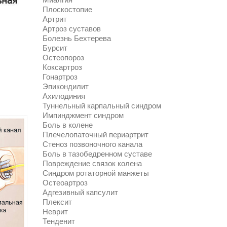
Плоскостопие
Артрит
Артроз суставов
Болезнь Бехтерева
Бурсит
Остеопороз
Коксартроз
Гонартроз
Эпикондилит
Ахилодиния
Туннельный карпальный синдром
Импинджмент синдром
Боль в колене
Плечелопаточный периартрит
Стеноз позвоночного канала
Боль в тазобедренном суставе
Повреждение связок колена
Синдром ротаторной манжеты
Остеоартроз
Адгезивный капсулит
Плексит
Неврит
Тенденит