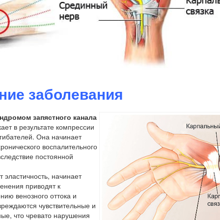
ние заболевания
ндромом запястного канала
кает в результате компрессии
гибателей. Она начинает
 хронического воспалительного
вследствие постоянной
т эластичность, начинает
менения приводят к
нию венозного оттока и
реждаются чувствительные и
ные, что чревато нарушения