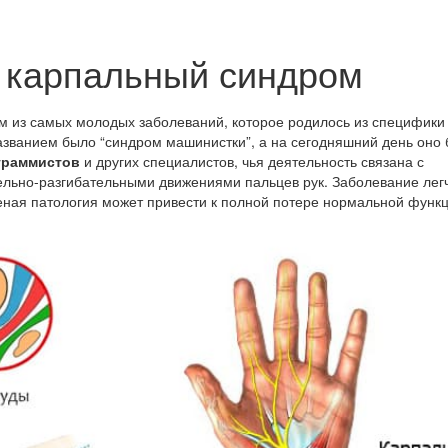
 карпальный синдром
м из самых молодых заболеваний, которое родилось из специфики
азванием было “синдром машинистки”, а на сегодняшний день оно
граммистов
и других специалистов, чья деятельность связана с
тельно-разгибательными движениями пальцев рук. Заболевание легч
ченая патология может привести к полной потере нормальной функ