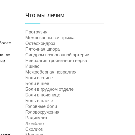
Что мы лечим
Протрузия
Межпозвонковая грыжа
 более
Остеохондроз
Пяточная шпора
Синдром позвоночной артерии
е, во
Невралгия тройничного нерва
ции
Ишиас
Межреберная невралгия
Боли в спине
Боли в шее
Боли в грудном отделе
Боли в пояснице
Боль в плече
Головные боли
Головокружения
Радикулит
Люмбаго
Сколиоз
Миалгия