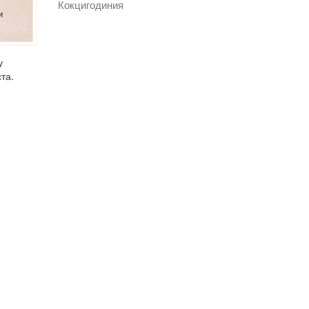
Кокцигодиния
у
та.