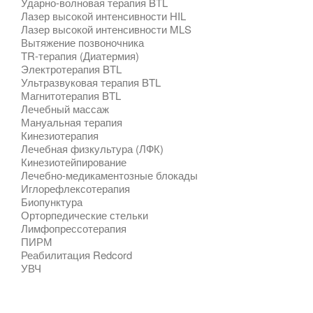
Ударно-волновая терапия BTL
Лазер высокой интенсивности HIL
Лазер высокой интенсивности MLS
Вытяжение позвоночника
TR-терапия (Диатермия)
Электротерапия BTL
Ультразвуковая терапия BTL
Магнитотерапия BTL
Лечебный массаж
Мануальная терапия
Кинезиотерапия
Лечебная физкультура (ЛФК)
Кинезиотейпирование
Лечебно-медикаментозные блокады
Иглорефлексотерапия
Биопунктура
Орторпедические стельки
Лимфопрессотерапия
ПИРМ
Реабилитация Redcord
УВЧ