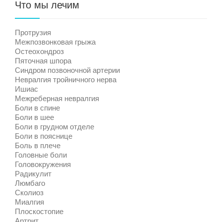
Что мы лечим
Протрузия
Межпозвонковая грыжа
Остеохондроз
Пяточная шпора
Синдром позвоночной артерии
Невралгия тройничного нерва
Ишиас
Межреберная невралгия
Боли в спине
Боли в шее
Боли в грудном отделе
Боли в пояснице
Боль в плече
Головные боли
Головокружения
Радикулит
Люмбаго
Сколиоз
Миалгия
Плоскостопие
Артрит