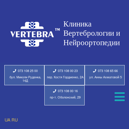
073 108 25 00
073 108 00 23
073 108 65 66
бул. Миколи Руденка,
пер. Костя Гордиенко, 2А
ул. Анны Ахматовой 5
14Д
073 108 00 16
пр-т. Оболонский, 29
UA
RU