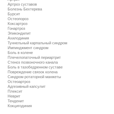
Артроз суставов
Болезнь Бехтерева
Бурсит
Остеопороз
Коксартроз
Гонартроз
Эпикондилит
Ахилодиния
Туннельный карпальный синдром
Импинджмент синдром
Боль в колене
Плечелопаточный периартрит
Стеноз позвоночного канала
Боль в тазобедренном суставе
Повреждение связок колена
Синдром ротаторной манжеты
Остеоартроз
Адгезивный капсулит
Плексит
Неврит
Тенденит
Кокцигодиния