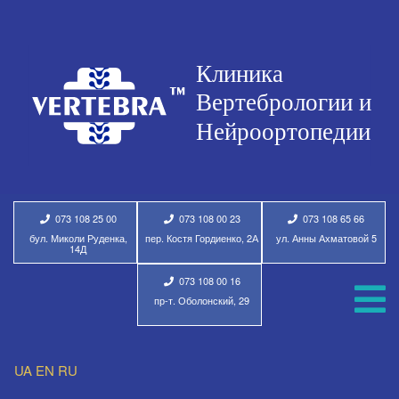
073 108 25 00
073 108 00 23
073 108 65 66
бул. Миколи Руденка,
пер. Костя Гордиенко, 2А
ул. Анны Ахматовой 5
14Д
073 108 00 16
пр-т. Оболонский, 29
UA
EN
RU