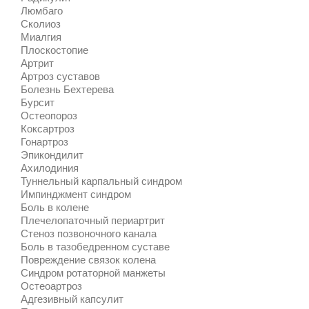
Люмбаго
Сколиоз
Миалгия
Плоскостопие
Артрит
Артроз суставов
Болезнь Бехтерева
Бурсит
Остеопороз
Коксартроз
Гонартроз
Эпикондилит
Ахилодиния
Туннельный карпальный синдром
Импинджмент синдром
Боль в колене
Плечелопаточный периартрит
Стеноз позвоночного канала
Боль в тазобедренном суставе
Повреждение связок колена
Синдром ротаторной манжеты
Остеоартроз
Адгезивный капсулит