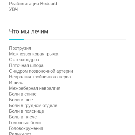
Реабилитация Redcord
УВЧ
Что мы лечим
Протрузия
Межпозвонковая грыжа
Остеохондроз
Пяточная шпора
Синдром позвоночной артерии
Невралгия тройничного нерва
Ишиас
Межреберная невралгия
Боли в спине
Боли в шее
Боли в грудном отделе
Боли в пояснице
Боль в плече
Головные боли
Головокружения
Радикулит