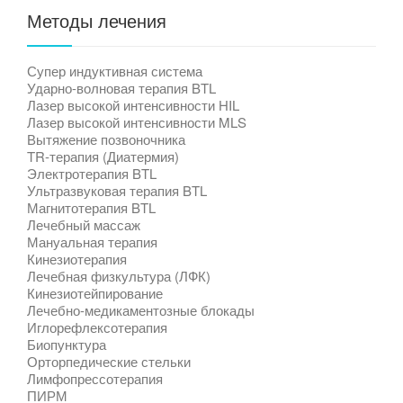
Методы лечения
Супер индуктивная система
Ударно-волновая терапия BTL
Лазер высокой интенсивности HIL
Лазер высокой интенсивности MLS
Вытяжение позвоночника
TR-терапия (Диатермия)
Электротерапия BTL
Ультразвуковая терапия BTL
Магнитотерапия BTL
Лечебный массаж
Мануальная терапия
Кинезиотерапия
Лечебная физкультура (ЛФК)
Кинезиотейпирование
Лечебно-медикаментозные блокады
Иглорефлексотерапия
Биопунктура
Орторпедические стельки
Лимфопрессотерапия
ПИРМ