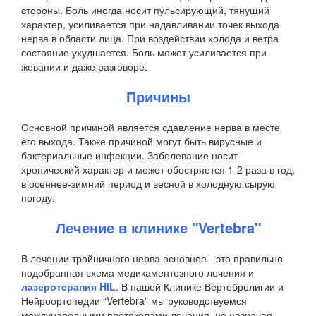
стороны. Боль иногда носит пульсирующий, тянущий
характер, усиливается при надавливании точек выхода
нерва в области лица. При воздействии холода и ветра
состояние ухудшается. Боль может усиливается при
жевании и даже разговоре.
Причины
Основной причиной является сдавление нерва в месте
его выхода. Также причиной могут быть вирусные и
бактериальные инфекции. Заболевание носит
хронический характер и может обостряется 1-2 раза в год,
в осеннее-зимний период и весной в холодную сырую
погоду.
Лечение в клинике "Vertebra"
В лечении тройничного нерва основное - это правильно
подобранная схема медикаментозного лечения и
лазеротерапия HIL
. В нашей Клинике Вертебролигии и
Нейроортопедии “Vertebra” мы руководствуемся
международными протоколами лечения, не назначая