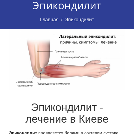
Эпикондилит
Главная
Эпикондилит
Эпикондилит -
лечение в Киеве
Эпикондилит
проявляется болями в локтевом суставе.