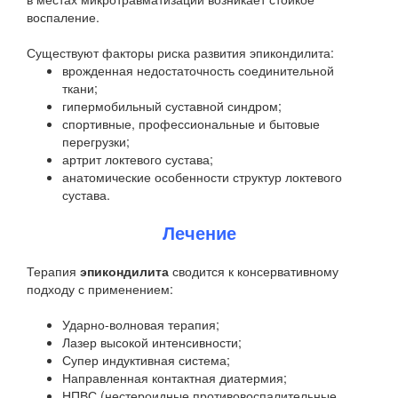
воспаление.
Существуют факторы риска развития эпикондилита:
врожденная недостаточность соединительной
ткани;
гипермобильный суставной синдром;
спортивные, профессиональные и бытовые
перегрузки;
артрит локтевого сустава;
анатомические особенности структур локтевого
сустава.
Лечение
Терапия
эпикондилита
сводится к консервативному
подходу с применением:
Ударно-волновая терапия;
Лазер высокой интенсивности;
Супер индуктивная система;
Направленная контактная диатермия;
НПВС (нестероидные противовоспалительные