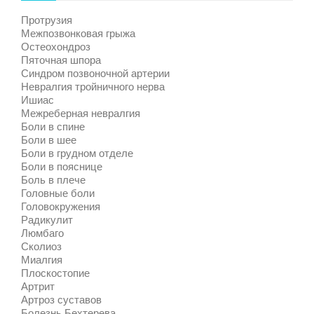
Протрузия
Межпозвонковая грыжа
Остеохондроз
Пяточная шпора
Синдром позвоночной артерии
Невралгия тройничного нерва
Ишиас
Межреберная невралгия
Боли в спине
Боли в шее
Боли в грудном отделе
Боли в пояснице
Боль в плече
Головные боли
Головокружения
Радикулит
Люмбаго
Сколиоз
Миалгия
Плоскостопие
Артрит
Артроз суставов
Болезнь Бехтерева