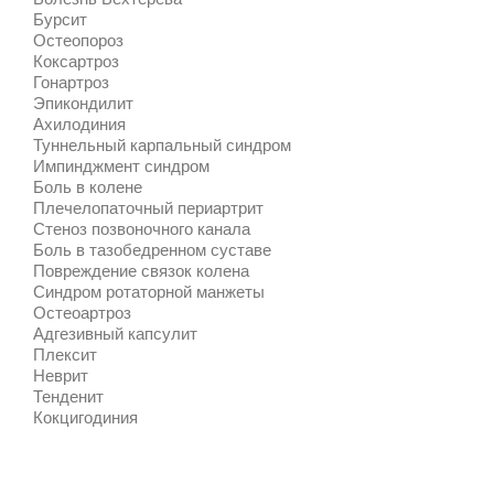
Бурсит
Остеопороз
Коксартроз
Гонартроз
Эпикондилит
Ахилодиния
Туннельный карпальный синдром
Импинджмент синдром
Боль в колене
Плечелопаточный периартрит
Стеноз позвоночного канала
Боль в тазобедренном суставе
Повреждение связок колена
Синдром ротаторной манжеты
Остеоартроз
Адгезивный капсулит
Плексит
Неврит
Тенденит
Кокцигодиния