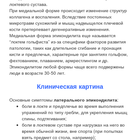
локтевого сустава.
При медиальной форме происходит изменение структур
коллагена и воспаления. Вследствие постоянных
микротравм сухожилий и мышц надмыщелок плечевой
кости претерпевает дегенеративные изменения.
Медиальная форма эпикондилита еще называется
“локтем гольфиста” из-за специфики факторов развития
патологии, таких как длительное сгибание и пронация
кисти и предплечья, характерные при занятиях гольфом,
фехтованием, плаванием, армрестлингом и др.
Эпикондилитом любой формы чаще всего подвержены
люди в возрасте 30-50 лет.
Клиническая картина
Основные симптомы
латерального эпикондилита
:
боли в локте и предплечье во время выполнения
упражнений по типу гребли, для укрепления мышц
спины, подтягивания;
боли в локтевом суставе при нагрузках на него во
время обычной жизни, вне спорта (при попытках
взять предмет со стола, например);