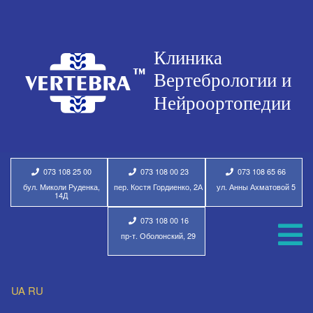
073 108 25 00
073 108 00 23
073 108 65 66
бул. Миколи Руденка,
пер. Костя Гордиенко, 2А
ул. Анны Ахматовой 5
14Д
073 108 00 16
пр-т. Оболонский, 29
UA
RU