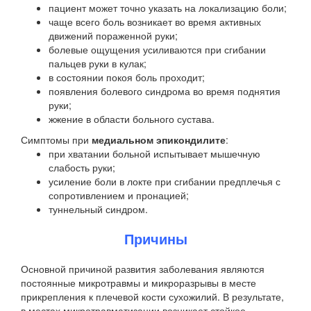
пациент может точно указать на локализацию боли;
чаще всего боль возникает во время активных
движений пораженной руки;
болевые ощущения усиливаются при сгибании
пальцев руки в кулак;
в состоянии покоя боль проходит;
появления болевого синдрома во время поднятия
руки;
жжение в области больного сустава.
Симптомы при
медиальном эпикондилите
:
при хватании больной испытывает мышечную
слабость руки;
усиление боли в локте при сгибании предплечья с
сопротивлением и пронацией;
туннельный синдром.
Причины
Основной причиной развития заболевания являются
постоянные микротравмы и микроразрывы в месте
прикрепления к плечевой кости сухожилий. В результате,
в местах микротравматизации возникает стойкое