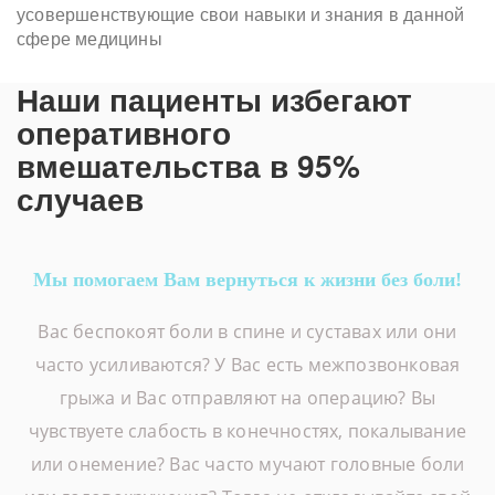
усовершенствующие свои навыки и знания в данной
сфере медицины
Наши пациенты избегают
оперативного
вмешательства в 95%
случаев
Мы помогаем Вам вернуться к жизни без боли!
Вас беспокоят боли в спине и суставах или они
часто усиливаются? У Вас есть межпозвонковая
грыжа и Вас отправляют на операцию? Вы
чувствуете слабость в конечностях, покалывание
или онемение? Вас часто мучают головные боли