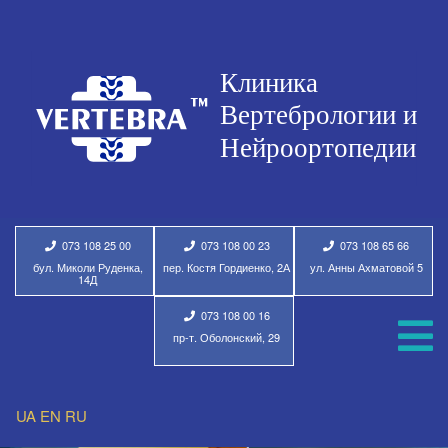
073 108 25 00
073 108 00 23
073 108 65 66
бул. Миколи Руденка,
пер. Костя Гордиенко, 2А
ул. Анны Ахматовой 5
14Д
073 108 00 16
пр-т. Оболонский, 29
UA
EN
RU