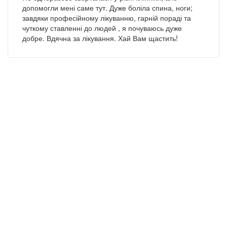
100% , лечение было грамотно расписано и
выполнено , за что выражаю ему огромную
благодарность . С первого разговора было ясно, что я
разговариваю с профессионалом, что он собственно
и доказал . На данный момент я полностью вернулся
к тренировкам , место травмы не беспокоит ,
физические нагрузки не вызывают болевых
ощущений . Спасибо большое Станиславу
Анатольевичу , за верно поставленный диагноз , а так
же за грамотно построенный план лечения