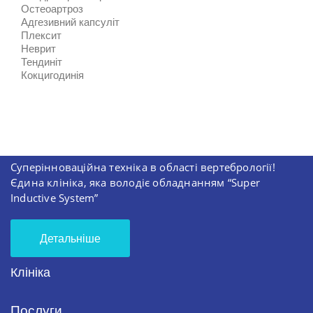
Остеоартроз
Адгезивний капсуліт
Плексит
Неврит
Тендиніт
Кокцигодинія
Суперінноваційна техніка в області вертебрології!
Єдина клініка, яка володіє обладнанням “Super
Inductive System”
Детальніше
Клініка
Послуги