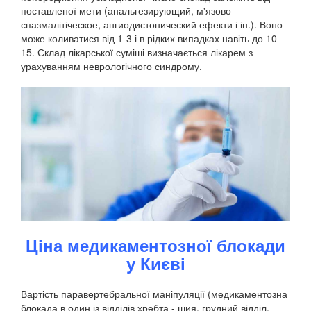
поставленої мети (анальгезирующий, м'язово-
спазмалітіческое, ангиодистонический ефекти і ін.). Воно
може коливатися від 1-3 і в рідких випадках навіть до 10-
15. Склад лікарської суміші визначається лікарем з
урахуванням неврологічного синдрому.
Ціна медикаментозної блокади
у Києві
Вартість паравертебральної маніпуляції (медикаментозна
блокада в один із відділів хребта - шия, грудний відділ,