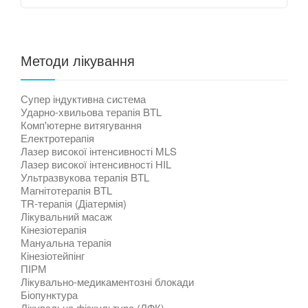
Методи лікування
Супер індуктивна система
Ударно-хвильова терапія BTL
Комп'ютерне витягування
Електротерапія
Лазер високої інтенсивності MLS
Лазер високої інтенсивності HIL
Ультразвукова терапія BTL
Магнітотерапія BTL
TR-терапія (Діатермія)
Лікувальний масаж
Кінезіотерапія
Мануальна терапія
Кінезіотейпінг
ПІРМ
Лікувально-медикаментозні блокади
Біопунктура
Лікувальна фізкультура (ЛФК)