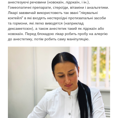
анестезуючі речовини (новокаїн, лідокаїн, і ін.),
Гомеопатичні препарати, стероїди, вітаміни і анальгетики.
Лікарі завзвичай використовють так звані "лікувальні
коктейлі" в які входять нестероїдні протизапальні засоби
та гормони, які легко виводятся (наприклад
дексаметозон), а також анестетик такий як лідокаїн або
новокаїн. Перед блокадою лікар робить пробу на алергію
до анестетику, потім робить саму маніпуляцію.