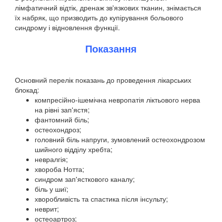
лімфатичний відтік, дренаж зв'язкових тканин, знімається
їх набряк, що призводить до купірування больового
синдрому і відновлення функції.
Показання
Основний перелік показань до проведення лікарських
блокад:
компресійно-ішемічна невропатія ліктьового нерва
на рівні зап'ястя;
фантомний біль;
остеохондроз;
головний біль напруги, зумовлений остеохондрозом
шийного відділу хребта;
невралгія;
хвороба Нотта;
синдром зап'ясткового каналу;
біль у шиї;
хворобливість та спастика після інсульту;
неврит;
остеоартроз;