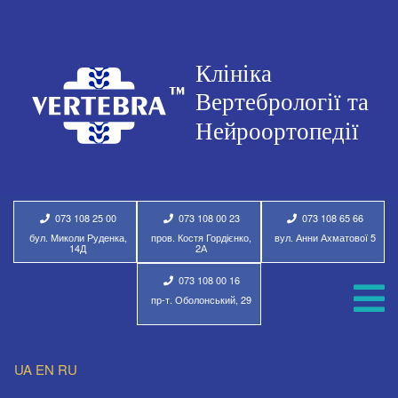
073 108 25 00
073 108 00 23
073 108 65 66
бул. Миколи Руденка,
пров. Костя Гордієнко,
вул. Анни Ахматової 5
14Д
2А
073 108 00 16
пр-т. Оболонський, 29
UA
EN
RU