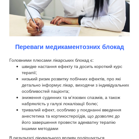
Переваги медикаментозних блокад
Головними плюсами лікарських блокад є:
швидке настання ефекту та досить короткий курс
терапії;
низький ризик розвитку побічних ефектів, про які
детально інформує лікар, виходячи з індивідуальних
особливостей пацієнта;
зниження судинних та м'язових спазмів, а також
набряклість у галузі локалізації болю;
тривалий ефект, особливо у поєднанні введення
анестетика та кортикостероїдів, що дозволяє до
його завершення провести адекватну терапію
іншими методами
В результаті лікувального впливу поліпшується