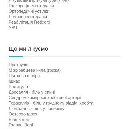
Голкорефлексотерапія
Ортопедичні устілки
Лімфопресотерапія
Реабілітація Redcord
УВЧ
Що ми лікуємо
Протрузія
Міжхребцева кила (грижа)
П'яткова шпора
Ішиас
Радикуліт
Дорсалгія - біль у спині
Синдром компресії хребтової артерії
Торакалгія - біль у грудному відділі хребта
Люмбалгія - біль у попереку
Остеохондроз
Біль в шиї
Головні болі