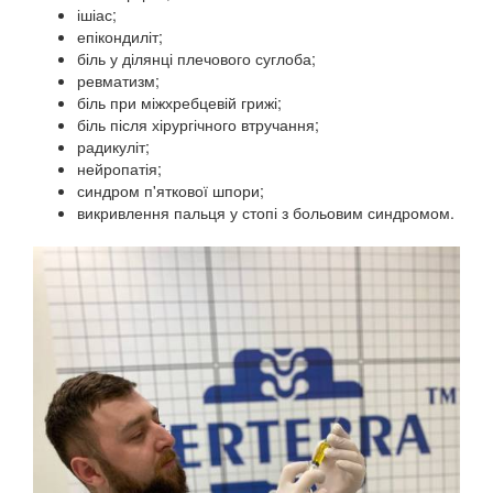
ішіас;
епікондиліт;
біль у ділянці плечового суглоба;
ревматизм;
біль при міжхребцевій грижі;
біль після хірургічного втручання;
радикуліт;
нейропатія;
синдром п'яткової шпори;
викривлення пальця у стопі з больовим синдромом.