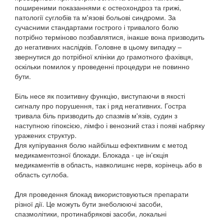
поширеними показаннями є остеохондроз та грижі,
патології суглобів та м'язові больові синдроми. За
сучасними стандартами гострого і тривалого болю
потрібно терміново позбавлятися, інакше вона призводить
до негативних наслідків. Головне в цьому випадку –
звернутися до потрібної клініки до грамотного фахівця,
оскільки помилок у проведенні процедури не повинно
бути.
Біль несе як позитивну функцію, виступаючи в якості
сигналу про порушення, так і ряд негативних. Гостра
тривала біль призводить до спазмів м'язів, судин з
наступною гіпоксією, лімфо і венозний стаз і появі набряку
уражених структур.
Для купірування болю найбільш ефективним є метод
медикаментозної блокади. Блокада - це ін'єкція
медикаментів в область, навколишнє нерв, корінець або в
область суглоба.
Для проведення блокад використовуються препарати
різної дії. Це можуть бути знеболюючі засоби,
спазмолітики, протинабрякові засоби, локальні