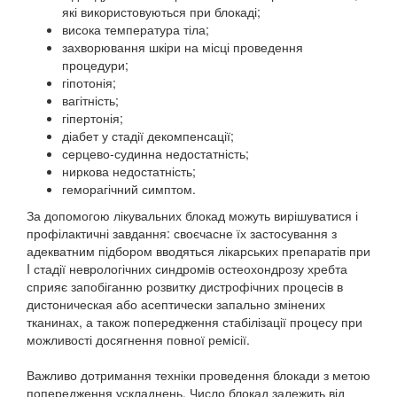
які використовуються при блокаді;
висока температура тіла;
захворювання шкіри на місці проведення
процедури;
гіпотонія;
вагітність;
гіпертонія;
діабет у стадії декомпенсації;
серцево-судинна недостатність;
ниркова недостатність;
геморагічний симптом.
За допомогою лікувальних блокад можуть вирішуватися і
профілактичні завдання: своєчасне їх застосування з
адекватним підбором вводяться лікарських препаратів при
I стадії неврологічних синдромів остеохондрозу хребта
сприяє запобіганню розвитку дистрофічних процесів в
дистоническая або асептически запально змінених
тканинах, а також попередження стабілізації процесу при
можливості досягнення повної ремісії.
Важливо дотримання техніки проведення блокади з метою
попередження ускладнень. Число блокад залежить від