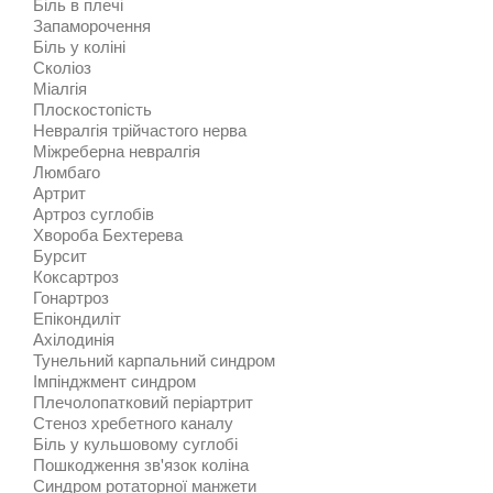
Біль в плечі
Запаморочення
Біль у коліні
Сколіоз
Міалгія
Плоскостопість
Невралгія трійчастого нерва
Міжреберна невралгія
Люмбаго
Артрит
Артроз суглобів
Хвороба Бехтерева
Бурсит
Коксартроз
Гонартроз
Епікондиліт
Ахілодинія
Тунельний карпальний синдром
Імпінджмент синдром
Плечолопатковий періартрит
Стеноз хребетного каналу
Біль у кульшовому суглобі
Пошкодження зв'язок коліна
Синдром ротаторної манжети