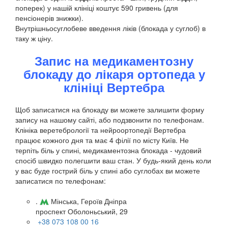
поперек) у нашій клініці коштує 590 гривень (для
пенсіонерів знижки).
Внутрішньосуглобеве введення ліків (блокада у суглоб) в
таку ж ціну.
Запис на медикаментозну
блокаду до лікаря ортопеда у
клініці Вертебра
Щоб записатися на блокаду ви можете залишити форму
запису на нашому сайті, або подзвонити по телефонам.
Клініка веретебрології та нейроортопедії Вертебра
працює кожного дня та має 4 філії по місту Київ. Не
терпіть біль у спині, медикаментозна блокада - чудовий
спосіб швидко полегшити ваш стан. У будь-який день коли
у вас буде гострий біль у спині або суглобах ви можете
записатися по телефонам:
.
Мінська, Героїв Дніпра
проспект Оболоньський, 29
+38 073 108 00 16