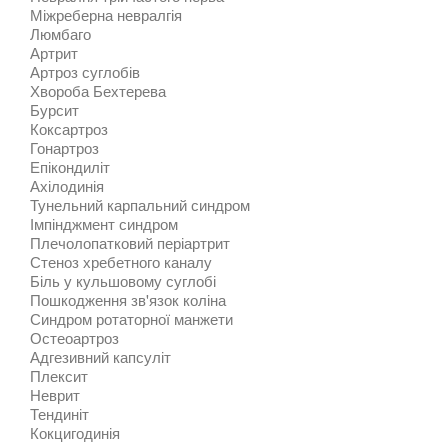
Міжреберна невралгія
Люмбаго
Артрит
Артроз суглобів
Хвороба Бехтерева
Бурсит
Коксартроз
Гонартроз
Епікондиліт
Ахілодинія
Тунельний карпальний синдром
Імпінджмент синдром
Плечолопатковий періартрит
Стеноз хребетного каналу
Біль у кульшовому суглобі
Пошкодження зв'язок коліна
Синдром ротаторної манжети
Остеоартроз
Адгезивний капсуліт
Плексит
Неврит
Тендиніт
Кокцигодинія