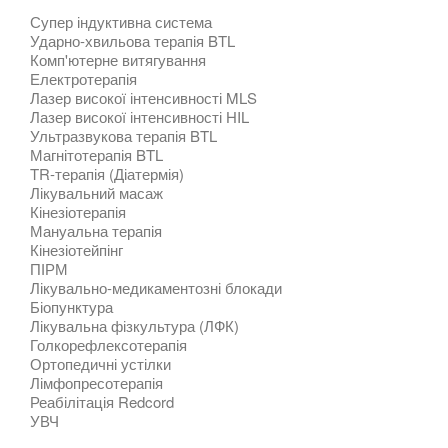
Супер індуктивна система
Ударно-хвильова терапія BTL
Комп'ютерне витягування
Електротерапія
Лазер високої інтенсивності MLS
Лазер високої інтенсивності HIL
Ультразвукова терапія BTL
Магнітотерапія BTL
TR-терапія (Діатермія)
Лікувальний масаж
Кінезіотерапія
Мануальна терапія
Кінезіотейпінг
ПІРМ
Лікувально-медикаментозні блокади
Біопунктура
Лікувальна фізкультура (ЛФК)
Голкорефлексотерапія
Ортопедичні устілки
Лімфопресотерапія
Реабілітація Redcord
УВЧ