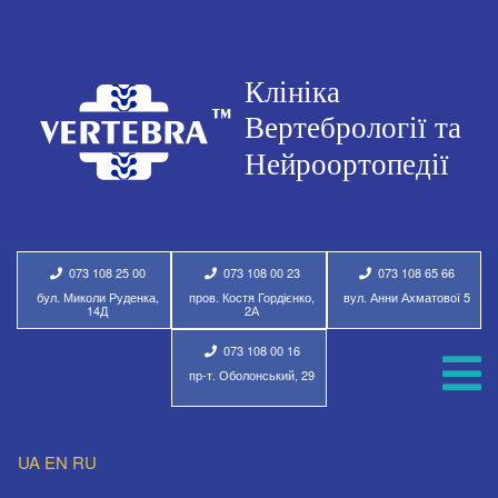
073 108 25 00
073 108 00 23
073 108 65 66
бул. Миколи Руденка,
пров. Костя Гордієнко,
вул. Анни Ахматової 5
14Д
2А
073 108 00 16
пр-т. Оболонський, 29
UA
EN
RU