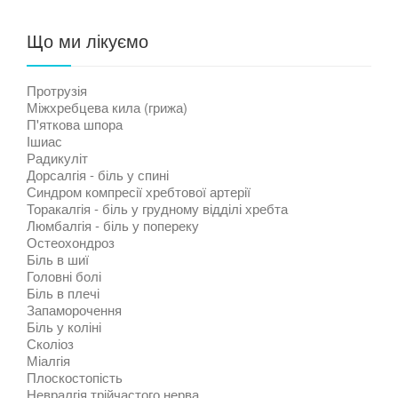
Що ми лікуємо
Протрузія
Міжхребцева кила (грижа)
П'яткова шпора
Ішиас
Радикуліт
Дорсалгія - біль у спині
Синдром компресії хребтової артерії
Торакалгія - біль у грудному відділі хребта
Люмбалгія - біль у попереку
Остеохондроз
Біль в шиї
Головні болі
Біль в плечі
Запаморочення
Біль у коліні
Сколіоз
Міалгія
Плоскостопість
Невралгія трійчастого нерва