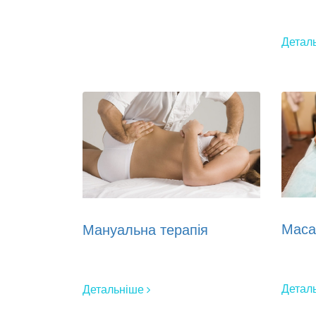
Детал
Мас
Мануальна терапія
Детал
Детальніше