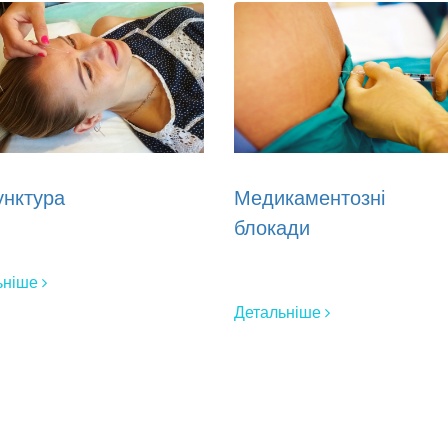
унктура
Медикаментозні
блокади
ьніше
Детальніше