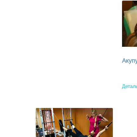
Акуп
Детал