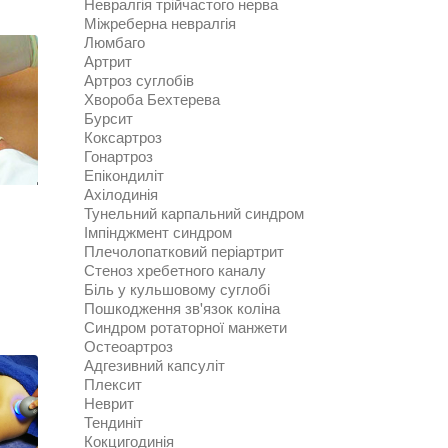
Невралгія трійчастого нерва
Міжреберна невралгія
Люмбаго
Артрит
Артроз суглобів
Хвороба Бехтерева
Бурсит
Коксартроз
Гонартроз
Епікондиліт
Ахілодинія
Тунельний карпальний синдром
Імпінджмент синдром
Плечолопатковий періартрит
Стеноз хребетного каналу
Біль у кульшовому суглобі
Пошкодження зв'язок коліна
Синдром ротаторної манжети
Остеоартроз
Адгезивний капсуліт
Плексит
Неврит
Тендиніт
Кокцигодинія