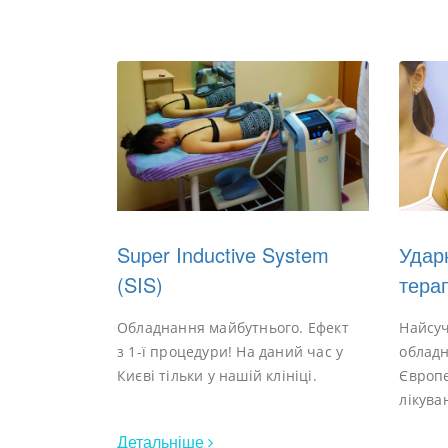
Super Inductive System
Удар
(SIS)
терап
Обладнання майбутнього. Ефект
Найсуч
з 1-ї процедури! На даний час у
обладн
Києві тільки у нашій клініці.
Європе
лікува
Детальніше