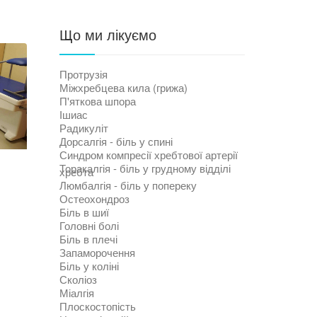
Що ми лікуємо
Протрузія
Міжхребцева кила (грижа)
П'яткова шпора
Ішиас
Радикуліт
Дорсалгія - біль у спині
Синдром компресії хребтової артерії
Торакалгія - біль у грудному відділі
хребта
Люмбалгія - біль у попереку
Остеохондроз
Біль в шиї
Головні болі
Біль в плечі
Запаморочення
Біль у коліні
Сколіоз
Міалгія
Плоскостопість