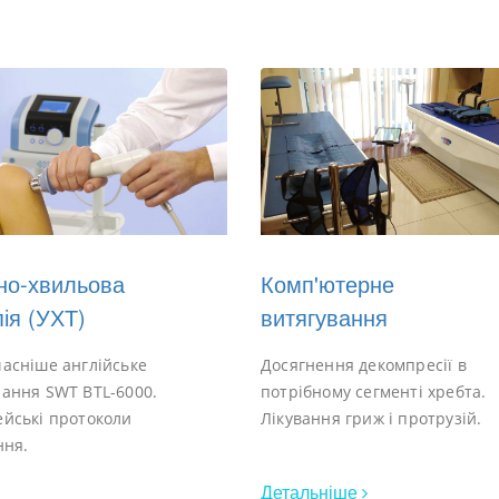
Комп'ютерне
но-хвильова
витягування
ія (УХТ)
Досягнення декомпресії в
асніше англійське
потрібному сегменті хребта.
ання SWT BTL-6000.
Лікування гриж і протрузій.
йські протоколи
ння.
Детальніше