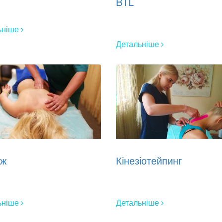
BTL
ьніше
Детальніше
аж
Кінезіотейпинг
ьніше
Детальніше