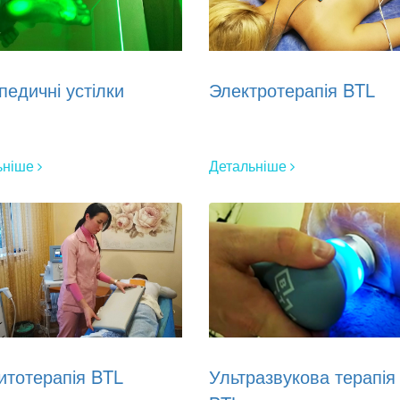
педичні устілки
Электротерапія BTL
ьніше
Детальніше
итотерапія BTL
Ультразвукова терапія