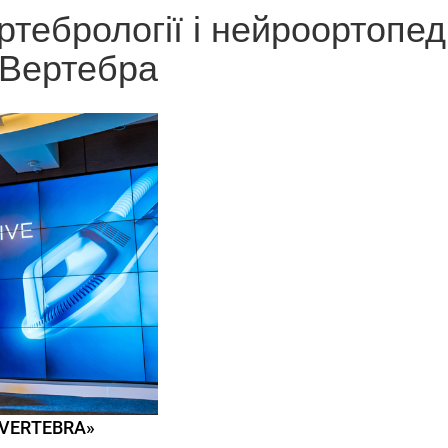
ртебрології і нейроортопеді
Вертебра
 «VERTEBRA»