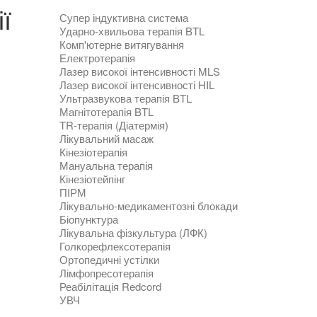
ї
Супер індуктивна система
Ударно-хвильова терапія BTL
Комп'ютерне витягування
Електротерапія
Лазер високої інтенсивності MLS
Лазер високої інтенсивності HIL
Ультразвукова терапія BTL
Магнітотерапія BTL
TR-терапія (Діатермія)
Лікувальний масаж
Кінезіотерапія
Мануальна терапія
Кінезіотейпінг
ПІРМ
Лікувально-медикаментозні блокади
Біопунктура
Лікувальна фізкультура (ЛФК)
Голкорефлексотерапія
Ортопедичні устілки
Лімфопресотерапія
Реабілітація Redcord
УВЧ