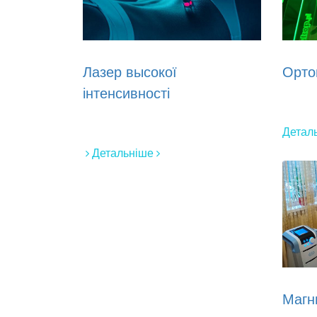
Лазер высокої
Орто
інтенсивності
Детал
Детальніше
Магн