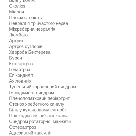
Сколіоз
Міалгія
Плоскостопість
Невралгія трійчастого нерва
Міжреберна невралгія
Люмбаго
Артрит
Артроз суглобів
Хвороба Бехтерева
Бурсит
Коксартроз
Гонартроз
Епікондиліт
Ахілодинія
Тунельний карпальний синдром
Імпінджмент синдром
Плечолопатковий періартрит
Стеноз хребетного каналу
Біль у кульшовому суглобі
Пошкодження зв'язок коліна
Синдром ротаторної манжети
Остеоартроз
Адгезивний капсуліт