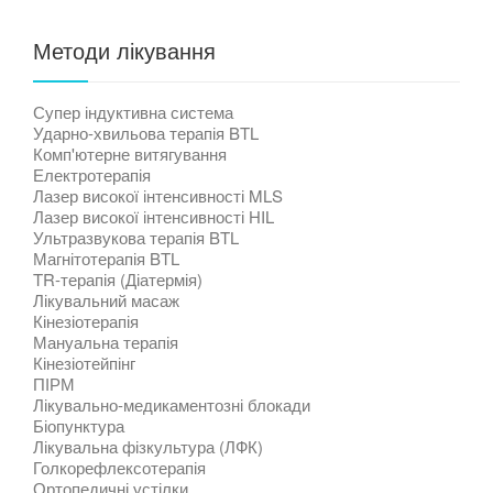
Методи лікування
Супер індуктивна система
Ударно-хвильова терапія BTL
Комп'ютерне витягування
Електротерапія
Лазер високої інтенсивності MLS
Лазер високої інтенсивності HIL
Ультразвукова терапія BTL
Магнітотерапія BTL
TR-терапія (Діатермія)
Лікувальний масаж
Кінезіотерапія
Мануальна терапія
Кінезіотейпінг
ПІРМ
Лікувально-медикаментозні блокади
Біопунктура
Лікувальна фізкультура (ЛФК)
Голкорефлексотерапія
Ортопедичні устілки