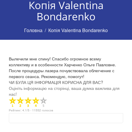
Копія Valentina
Bondarenko
Головна
Копія Valentina Bondarenko
Вылечили мне спину! Спасибо огромное всему
коллективу и в особенности Харченко Ольге Павловне.
После процедуры лазера почувствовала облегчение с
первого сеанса. Рекомендую, помогут!
ЧИ БУЛА ЦЯ ІНФОРМАЦІЯ КОРИСНА ДЛЯ ВАС?
Оцініть інформацію на сторінці, ваша думка важлива для
нас!
Рейтинг:
4.1
/5 -
11552
голосов