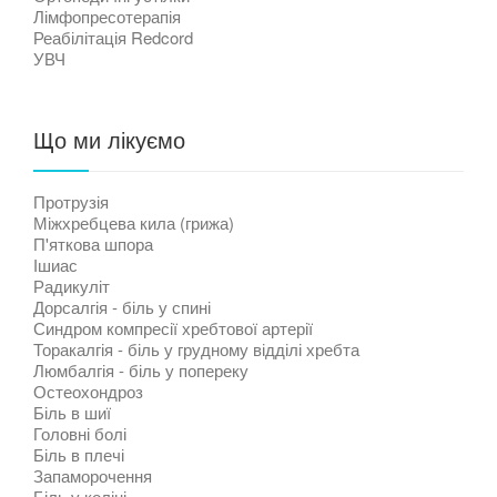
Лімфопресотерапія
Реабілітація Redcord
УВЧ
Що ми лікуємо
Протрузія
Міжхребцева кила (грижа)
П'яткова шпора
Ішиас
Радикуліт
Дорсалгія - біль у спині
Синдром компресії хребтової артерії
Торакалгія - біль у грудному відділі хребта
Люмбалгія - біль у попереку
Остеохондроз
Біль в шиї
Головні болі
Біль в плечі
Запаморочення
Біль у коліні