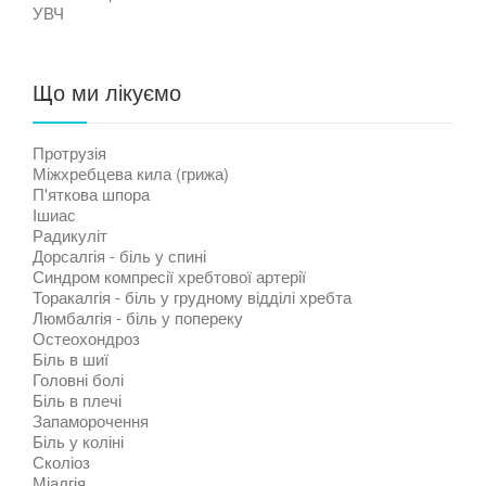
УВЧ
Що ми лікуємо
Протрузія
Міжхребцева кила (грижа)
П'яткова шпора
Ішиас
Радикуліт
Дорсалгія - біль у спині
Синдром компресії хребтової артерії
Торакалгія - біль у грудному відділі хребта
Люмбалгія - біль у попереку
Остеохондроз
Біль в шиї
Головні болі
Біль в плечі
Запаморочення
Біль у коліні
Сколіоз
Міалгія