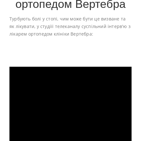
ортопедом Вертебра
Турбують болі у стопі, чим може бути це визване та
як лікувати, у студіїї телеканалу суспільний інтерв'ю з
лікарем ортопедом клініки Вертебра: