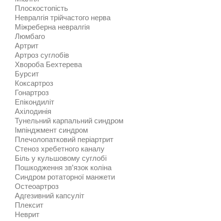
Плоскостопість
Невралгія трійчастого нерва
Міжреберна невралгія
Люмбаго
Артрит
Артроз суглобів
Хвороба Бехтерева
Бурсит
Коксартроз
Гонартроз
Епікондиліт
Ахілодинія
Тунельний карпальний синдром
Імпінджмент синдром
Плечолопатковий періартрит
Стеноз хребетного каналу
Біль у кульшовому суглобі
Пошкодження зв'язок коліна
Синдром ротаторної манжети
Остеоартроз
Адгезивний капсуліт
Плексит
Неврит