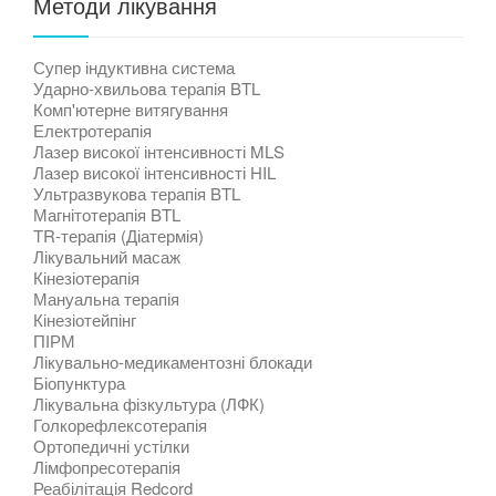
Методи лікування
Супер індуктивна система
Ударно-хвильова терапія BTL
Комп'ютерне витягування
Електротерапія
Лазер високої інтенсивності MLS
Лазер високої інтенсивності HIL
Ультразвукова терапія BTL
Магнітотерапія BTL
TR-терапія (Діатермія)
Лікувальний масаж
Кінезіотерапія
Мануальна терапія
Кінезіотейпінг
ПІРМ
Лікувально-медикаментозні блокади
Біопунктура
Лікувальна фізкультура (ЛФК)
Голкорефлексотерапія
Ортопедичні устілки
Лімфопресотерапія
Реабілітація Redcord