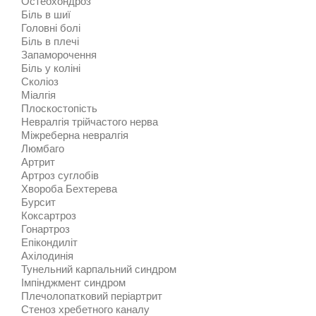
Остеохондроз
Біль в шиї
Головні болі
Біль в плечі
Запаморочення
Біль у коліні
Сколіоз
Міалгія
Плоскостопість
Невралгія трійчастого нерва
Міжреберна невралгія
Люмбаго
Артрит
Артроз суглобів
Хвороба Бехтерева
Бурсит
Коксартроз
Гонартроз
Епікондиліт
Ахілодинія
Тунельний карпальний синдром
Імпінджмент синдром
Плечолопатковий періартрит
Стеноз хребетного каналу