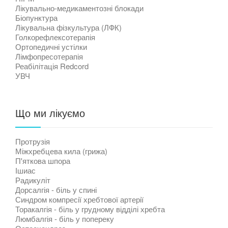
Лікувально-медикаментозні блокади
Біопунктура
Лікувальна фізкультура (ЛФК)
Голкорефлексотерапія
Ортопедичні устілки
Лімфопресотерапія
Реабілітація Redcord
УВЧ
Що ми лікуємо
Протрузія
Міжхребцева кила (грижа)
П'яткова шпора
Ішиас
Радикуліт
Дорсалгія - біль у спині
Синдром компресії хребтової артерії
Торакалгія - біль у грудному відділі хребта
Люмбалгія - біль у попереку