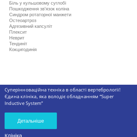
Біль у кульшовому суглобі
Пошкодження зв'язок коліна
Синдром ротаторної манжети
Остеоартроз
Адгезивний капсуліт
Плексит
Неврит
Тендиніт
Кокцигодинія
Суперінноваційна техніка в області вертебрології!
Єдина клініка, яка володіє обладнанням “Super
Inductive System”
Детальніше
Клініка