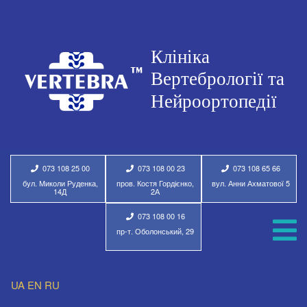
073 108 25 00
073 108 00 23
073 108 65 66
бул. Миколи Руденка,
пров. Костя Гордієнко,
вул. Анни Ахматової 5
14Д
2А
073 108 00 16
пр-т. Оболонський, 29
UA
EN
RU