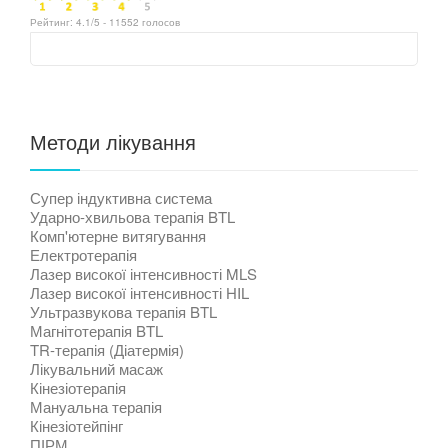
Рейтинг:
4.1
/5 -
11552
голосов
Методи лікування
Супер індуктивна система
Ударно-хвильова терапія BTL
Комп'ютерне витягування
Електротерапія
Лазер високої інтенсивності MLS
Лазер високої інтенсивності HIL
Ультразвукова терапія BTL
Магнітотерапія BTL
TR-терапія (Діатермія)
Лікувальний масаж
Кінезіотерапія
Мануальна терапія
Кінезіотейпінг
ПІРМ