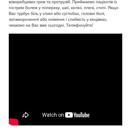
міжхребцевих гриж та протрузій. Приймаємо пацієнтів із
гострим болем у попереку, шиї, коліні, плечі, стопі. Якщо
Вас турбує біль у спині або суглобах, головні болі,
запаморочення або оніміння і слабкість у кінцівках,
чекаємо на Вас вже сьогодні. Телефонуйте!