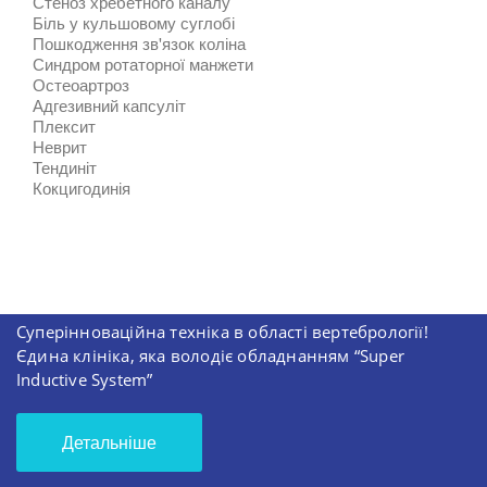
Стеноз хребетного каналу
Біль у кульшовому суглобі
Пошкодження зв'язок коліна
Синдром ротаторної манжети
Остеоартроз
Адгезивний капсуліт
Плексит
Неврит
Тендиніт
Кокцигодинія
Суперінноваційна техніка в області вертебрології!
Єдина клініка, яка володіє обладнанням “Super
Inductive System”
Детальніше