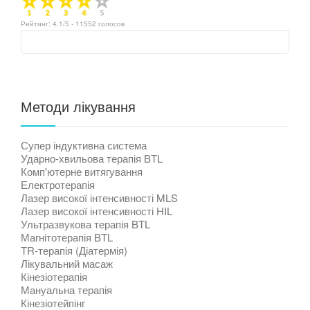
Рейтинг:
4.1
/5 -
11552
голосов
Методи лікування
Супер індуктивна система
Ударно-хвильова терапія BTL
Комп'ютерне витягування
Електротерапія
Лазер високої інтенсивності MLS
Лазер високої інтенсивності HIL
Ультразвукова терапія BTL
Магнітотерапія BTL
TR-терапія (Діатермія)
Лікувальний масаж
Кінезіотерапія
Мануальна терапія
Кінезіотейпінг