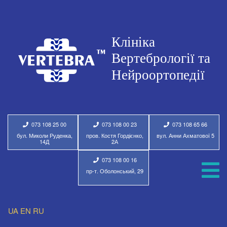
073 108 25 00
073 108 00 23
073 108 65 66
бул. Миколи Руденка,
пров. Костя Гордієнко,
вул. Анни Ахматової 5
14Д
2А
073 108 00 16
пр-т. Оболонський, 29
UA
EN
RU