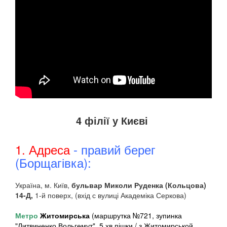
4 філії у Києві
1. Адреса
- правий берег
(Борщагівка):
Україна, м. Київ,
бульвар Миколи Руденка (Кольцова)
14-Д,
1-й поверх, (вхід с вулиці Академіка Серкова)
Метро
Житомирська
(маршрутка №721, зупинка
"Литвиненко Вольгемут", 5 хв пішки / з Житомирськой