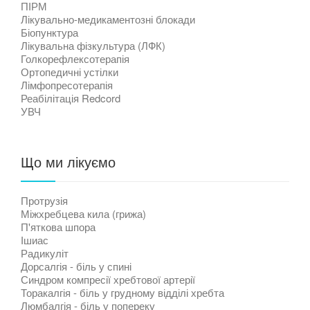
ПІРМ
Лікувально-медикаментозні блокади
Біопунктура
Лікувальна фізкультура (ЛФК)
Голкорефлексотерапія
Ортопедичні устілки
Лімфопресотерапія
Реабілітація Redcord
УВЧ
Що ми лікуємо
Протрузія
Міжхребцева кила (грижа)
П'яткова шпора
Ішиас
Радикуліт
Дорсалгія - біль у спині
Синдром компресії хребтової артерії
Торакалгія - біль у грудному відділі хребта
Люмбалгія - біль у попереку