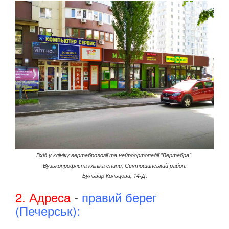
Вхід у клініку вертебрології та нейроортопедії "Вертебра".
Вузькопрофльна клініка спини, Святошинський район.
Бульвар Кольцова, 14-Д.
2. Адреса
-
правий берег
(Печерськ):