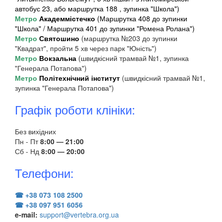
автобус 23, або маршрутка 188 , зупинка "Школа")
Метро
Академмістечко
(Маршрутка 408 до зупинки
"Школа" / Маршрутка 401 до зупинки "Ромена Ролана")
Метро
Святошино
(маршрутка №203 до зупинки
"Квадрат", пройти 5 хв через парк "Юність")
Метро
Вокзальна
(швидкісний трамвай №1, зупинка
"Генерала Потапова")
Метро
Політехнічний інститут
(швидкісний трамвай №1,
зупинка "Генерала Потапова")
Графік роботи клініки:
Без вихідних
Пн - Пт
8:00 — 21:00
Сб - Нд
8:00 — 20:00
Телефони:
☎ +38 073 108 2500
☎ +38 097 951 6056
e-mail:
support@vertebra.org.ua