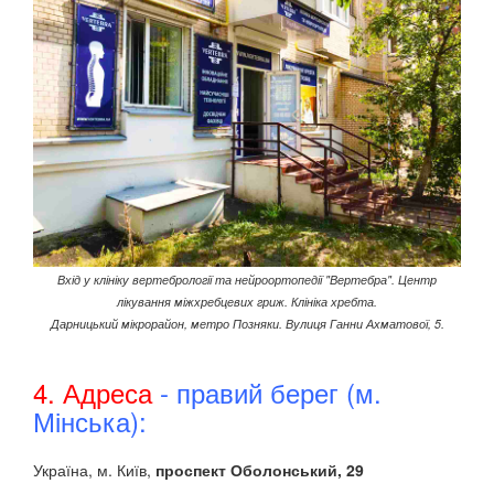
Вхід у клініку вертебрології та нейроортопедії "Вертебра". Центр
лікування міжхребцевих гриж. Клініка хребта.
Дарницький мікрорайон, метро Позняки.
Вулиця Ганни Ахматової, 5.
4. Адреса
- правий берег (м.
Мінська):
Україна, м. Київ,
проспект Оболонський, 29