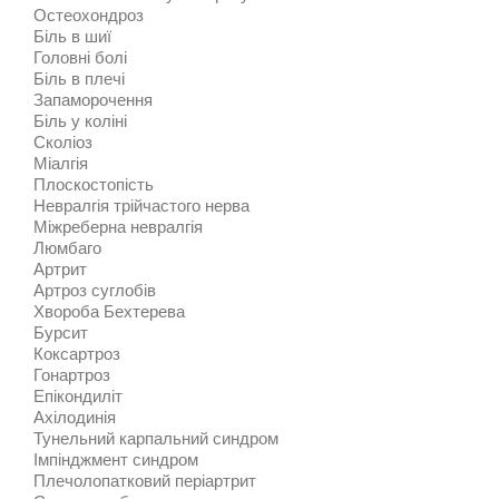
Остеохондроз
Біль в шиї
Головні болі
Біль в плечі
Запаморочення
Біль у коліні
Сколіоз
Міалгія
Плоскостопість
Невралгія трійчастого нерва
Міжреберна невралгія
Люмбаго
Артрит
Артроз суглобів
Хвороба Бехтерева
Бурсит
Коксартроз
Гонартроз
Епікондиліт
Ахілодинія
Тунельний карпальний синдром
Імпінджмент синдром
Плечолопатковий періартрит