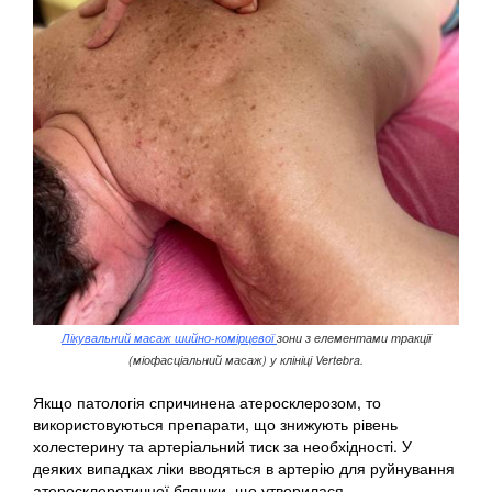
Лікувальний масаж шийно-комірцевої
зони з елементами тракції
(міофасціальний масаж) у клініці Vertebra.
Якщо патологія спричинена атеросклерозом, то
використовуються препарати, що знижують рівень
холестерину та артеріальний тиск за необхідності. У
деяких випадках ліки вводяться в артерію для руйнування
атеросклеротичної бляшки, що утворилася.