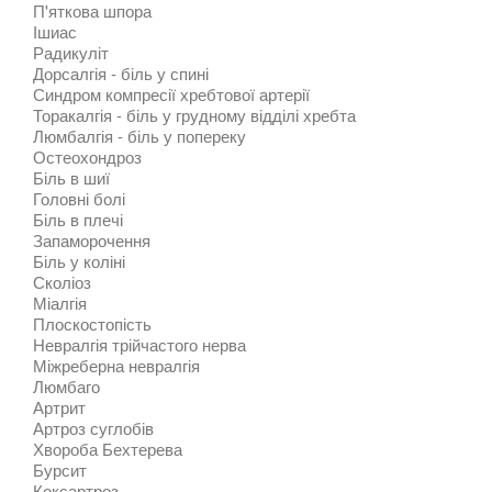
П'яткова шпора
Ішиас
Радикуліт
Дорсалгія - біль у спині
Синдром компресії хребтової артерії
Торакалгія - біль у грудному відділі хребта
Люмбалгія - біль у попереку
Остеохондроз
Біль в шиї
Головні болі
Біль в плечі
Запаморочення
Біль у коліні
Сколіоз
Міалгія
Плоскостопість
Невралгія трійчастого нерва
Міжреберна невралгія
Люмбаго
Артрит
Артроз суглобів
Хвороба Бехтерева
Бурсит
Коксартроз