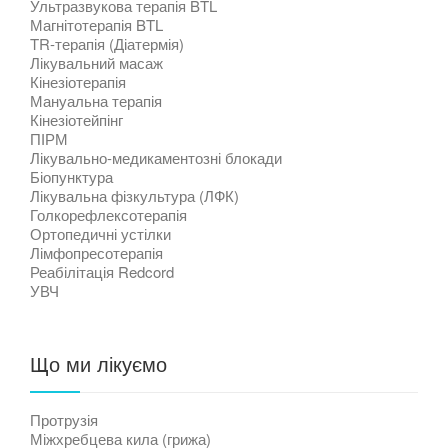
Ультразвукова терапія BTL
Магнітотерапія BTL
TR-терапія (Діатермія)
Лікувальний масаж
Кінезіотерапія
Мануальна терапія
Кінезіотейпінг
ПІРМ
Лікувально-медикаментозні блокади
Біопунктура
Лікувальна фізкультура (ЛФК)
Голкорефлексотерапія
Ортопедичні устілки
Лімфопресотерапія
Реабілітація Redcord
УВЧ
Що ми лікуємо
Протрузія
Міжхребцева кила (грижа)