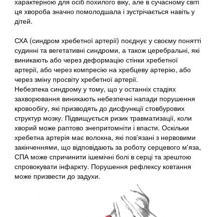
характерною для осіб похилого віку, але в сучасному світі
ця хвороба значно помолодшала і зустрічається навіть у
дітей.
СХА (синдром хребетної артерії) поєднує у своєму понятті
судинні та вегетативні синдроми, а також церебральні, які
виникають або через деформацію стінки хребетної
артерії, або через компресію на хребцеву артерію, або
через зміну просвіту хребетної артерії.
Небезпека синдрому у тому, що у останніх стадіях
захворювання виникають небезпечні напади порушення
кровообігу, які призводять до дисфункції стовбурових
структур мозку. Підвищується ризик травматизації, коли
хворий може раптово знепритомніти і впасти. Оскільки
хребетна артерія має волокна, які пов'язані з нервовими
закінченнями, що відповідають за роботу серцевого м'яза,
СПА може спричинити ішемічні болі в серці та зрештою
спровокувати інфаркту. Порушення рефлексу ковтання
може призвести до задухи.