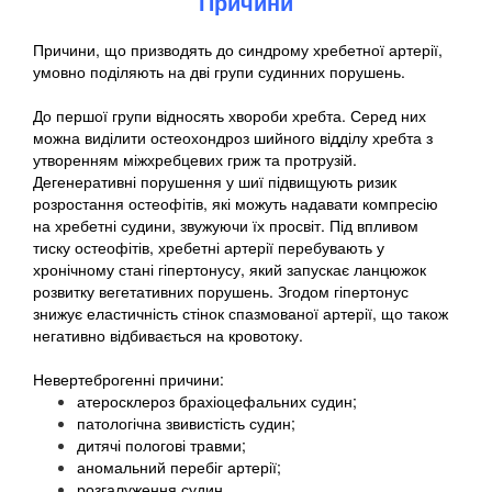
Причини
Причини, що призводять до синдрому хребетної артерії,
умовно поділяють на дві групи судинних порушень.
До першої групи відносять хвороби хребта. Серед них
можна виділити остеохондроз шийного відділу хребта з
утворенням міжхребцевих гриж та протрузій.
Дегенеративні порушення у шиї підвищують ризик
розростання остеофітів, які можуть надавати компресію
на хребетні судини, звужуючи їх просвіт. Під впливом
тиску остеофітів, хребетні артерії перебувають у
хронічному стані гіпертонусу, який запускає ланцюжок
розвитку вегетативних порушень. Згодом гіпертонус
знижує еластичність стінок спазмованої артерії, що також
негативно відбивається на кровотоку.
Невертеброгенні причини:
атеросклероз брахіоцефальних судин;
патологічна звивистість судин;
дитячі пологові травми;
аномальний перебіг артерії;
розгалуження судин.