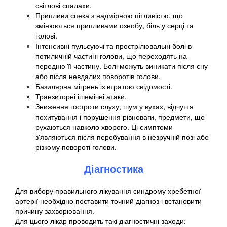
світлові спалахи.
Припливи спека з надмірною пітливістю, що
змінюються припливами ознобу, біль у серці та
голові.
Інтенсивні пульсуючі та прострілювальні болі в
потиличній частині голови, що переходять на
передню її частину. Болі можуть виникати після сну
або після невдалих поворотів голови.
Базилярна мігрень із втратою свідомості.
Транзиторні ішемічні атаки.
Зниження гостроти слуху, шум у вухах, відчуття
похитування і порушення рівноваги, предмети, що
рухаються навколо хворого. Ці симптоми
з'являються після перебування в незручній позі або
різкому повороті голови.
Діагностика
Для вибору правильного лікування синдрому хребетної
артерії необхідно поставити точний діагноз і встановити
причину захворювання.
Для цього лікар проводить такі діагностичні заходи: