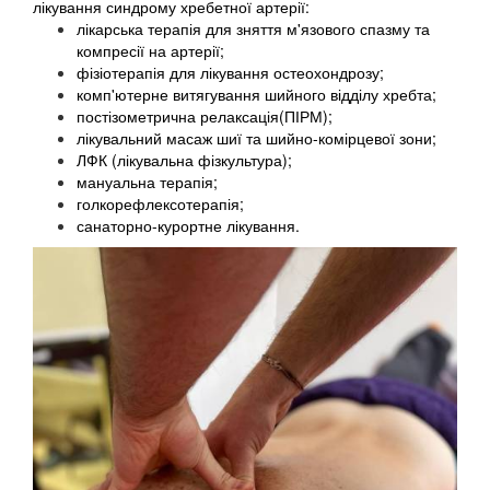
лікування синдрому хребетної артерії:
лікарська терапія для зняття м'язового спазму та
компресії на артерії;
фізіотерапія для лікування остеохондрозу;
комп'ютерне витягування шийного відділу хребта;
постізометрична релаксація(ПІРМ);
лікувальний масаж шиї та шийно-комірцевої зони;
ЛФК (лікувальна фізкультура);
мануальна терапія;
голкорефлексотерапія;
санаторно-курортне лікування.