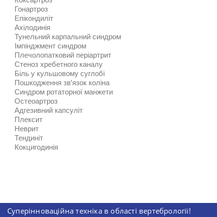
Гонартроз
Епікондиліт
Ахілодинія
Тунельний карпальний синдром
Імпінджмент синдром
Плечолопатковий періартрит
Стеноз хребетного каналу
Біль у кульшовому суглобі
Пошкодження зв'язок коліна
Синдром ротаторної манжети
Остеоартроз
Адгезивний капсуліт
Плексит
Неврит
Тендиніт
Кокцигодинія
Суперінноваційна техніка в області вертебрології!