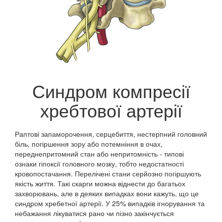
Синдром компресії
хребтової артерії
Раптові запаморочення, серцебиття, нестерпний головний
біль, погіршення зору або потемніння в очах,
переднепритомний стан або непритомність - типові
ознаки гіпоксії головного мозку, тобто недостатності
кровопостачання. Перелічені стани серйозно погіршують
якість життя. Такі скарги можна віднести до багатьох
захворювань, але в деяких випадках вони кажуть, що це
синдром хребетної артерії. У 25% випадків ігнорування та
небажання лікуватися рано чи пізно закінчується