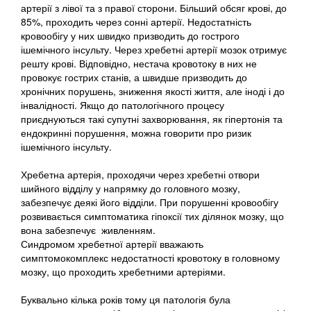
артерії з лівої та з правої сторони. Більший обсяг крові, до
85%, проходить через сонні артерії. Недостатність
кровообігу у них швидко призводить до гострого
ішемічного інсульту. Через хребетні артерії мозок отримує
решту крові. Відповідно, нестача кровотоку в них не
провокує гострих станів, а швидше призводить до
хронічних порушень, зниження якості життя, але іноді і до
інвалідності. Якщо до патологічного процесу
приєднуються такі супутні захворювання, як гіпертонія та
ендокринні порушення, можна говорити про ризик
ішемічного інсульту.
Хребетна артерія, проходячи через хребетні отвори
шийного відділу у напрямку до головного мозку,
забезпечує деякі його відділи. При порушенні кровообігу
розвивається симптоматика гіпоксії тих ділянок мозку, що
вона забезпечує живленням.
Синдромом хребетної артерії вважають
симптомокомплекс недостатності кровотоку в головному
мозку, що проходить хребетними артеріями.
Буквально кілька років тому ця патологія була