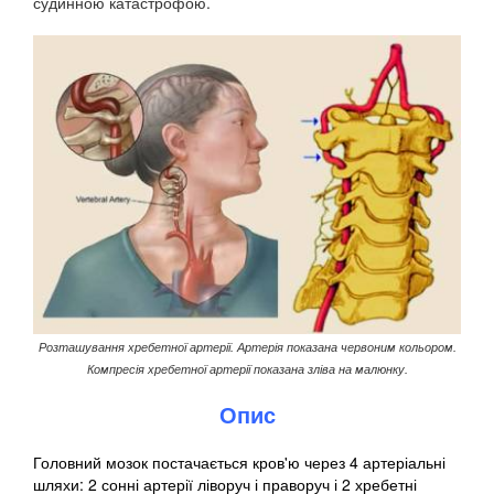
судинною катастрофою.
Розташування хребетної артерії. Артерія показана червоним кольором.
Компресія хребетної артерії показана зліва на малюнку.
Опис
Головний мозок постачається кров'ю через 4 артеріальні
шляхи: 2 сонні артерії ліворуч і праворуч і 2 хребетні