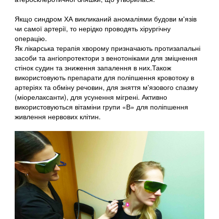
Якщо синдром ХА викликаний аномаліями будови м'язів
чи самої артерії, то нерідко проводять хірургічну
операцію.
Як лікарська терапія хворому призначають протизапальні
засоби та ангіопротектори з венотоніками для зміцнення
стінок судин та зниження запалення в них.Також
використовують препарати для поліпшення кровотоку в
артеріях та обміну речовин, для зняття м'язового спазму
(міорелаксанти), для усунення мігрені. Активно
використовуються вітаміни групи «В» для поліпшення
живлення нервових клітин.