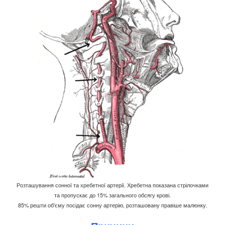
Розташування сонної та хребетної артерії. Хребетна показана стрілочками
та пропускає до 15% загального обсягу крові.
85% решти об'єму посідає сонну артерію, розташовану правіше малюнку.