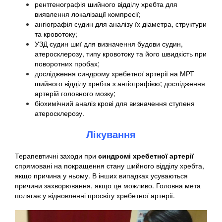
рентгенографія шийного відділу хребта для
виявлення локалізації компресії;
ангіографія судин для аналізу їх діаметра, структури
та кровотоку;
УЗД судин шиї для визначення будови судин,
атеросклерозу, типу кровотоку та його швидкість при
поворотних пробах;
дослідження синдрому хребетної артерії на МРТ
шийного відділу хребта з ангіографією; дослідження
артерій головного мозку;
біохимічний аналіз крові для визначення ступеня
атеросклерозу.
Лікування
Терапевтичні заходи при
синдромі хребетної артерії
спрямовані на покращення стану шийного відділу хребта,
якщо причина у ньому. В інших випадках усуваються
причини захворювання, якщо це можливо. Головна мета
полягає у відновленні просвіту хребетної артерії.