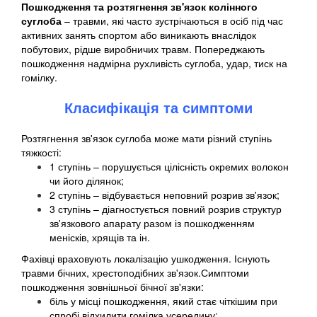
Пошкодження та розтягнення зв'язок колінного
суглоба
– травми, які часто зустрічаються в осіб під час
активних занять спортом або виникають внаслідок
побутових, рідше виробничих травм. Попереджають
пошкодження надмірна рухливість суглоба, удар, тиск на
гомілку.
Класифікація та симптоми
Розтягнення зв'язок суглоба може мати різний ступінь
тяжкості:
1 ступінь – порушується цілісність окремих волокон
чи його ділянок;
2 ступінь – відбувається неповний розрив зв'язок;
3 ступінь – діагностується повний розрив структур
зв'язкового апарату разом із пошкодженням
менісків, хрящів та ін.
Фахівці враховують локалізацію ушкодження. Існують
травми бічних, хрестоподібних зв'язок.Симптоми
пошкодження зовнішньої бічної зв'язки:
біль у місці пошкодження, який стає чіткішим при
спробі відхилити гомілка усередину;