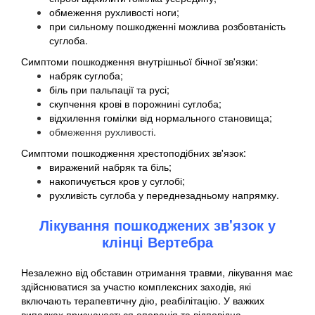
обмеження рухливості ноги;
при сильному пошкодженні можлива розбовтаність
суглоба.
Симптоми пошкодження внутрішньої бічної зв'язки:
набряк суглоба;
біль при пальпації та русі;
скупчення крові в порожнині суглоба;
відхилення гомілки від нормального становища;
обмеження рухливості.
Симптоми пошкодження хрестоподібних зв'язок:
виражений набряк та біль;
накопичується кров у суглобі;
рухливість суглоба у переднезадньому напрямку.
Лікування пошкоджених зв'язок у
клінці Вертебра
Незалежно від обставин отримання травми, лікування має
здійснюватися за участю комплексних заходів, які
включають терапевтичну дію, реабілітацію. У важких
випадках призначається операція та відповідна