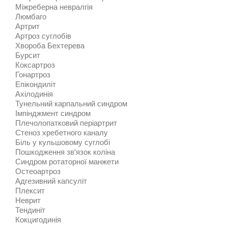
Міжреберна невралгія
Люмбаго
Артрит
Артроз суглобів
Хвороба Бехтерева
Бурсит
Коксартроз
Гонартроз
Епікондиліт
Ахілодинія
Тунельний карпальний синдром
Імпінджмент синдром
Плечолопатковий періартрит
Стеноз хребетного каналу
Біль у кульшовому суглобі
Пошкодження зв'язок коліна
Синдром ротаторної манжети
Остеоартроз
Адгезивний капсуліт
Плексит
Неврит
Тендиніт
Кокцигодинія