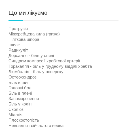
Що ми лікуємо
Протрузія
Міжхребцева кила (грижа)
П'яткова шпора
Ішиас
Радикуліт
Дорсалгія - біль у спині
Синдром компресії хребтової артерії
Торакалгія - біль у грудному відділі хребта
Люмбалгія - біль у попереку
Остеохондроз
Біль в шиї
Головні болі
Біль в плечі
Запаморочення
Біль у коліні
Сколіоз
Міалгія
Плоскостопість
Невралгія трійчастого нерва