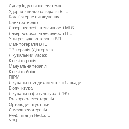
Супер індуктивна система
Ударно-хвильова терапія BTL
Комп'ютерне витягування
Електротерапія
Лазер високої інтенсивності MLS
Лазер високої інтенсивності HIL
Ультразвукова терапія BTL
Магнітотерапія BTL
TR-терапія (Діатермія)
Лікувальний масаж
Кінезіотерапія
Мануальна терапія
Кінезіотейпінг
ПІРМ
Лікувально-медикаментозні блокади
Біопунктура
Лікувальна фізкультура (ЛФК)
Голкорефлексотерапія
Ортопедичні устілки
Лімфопресотерапія
Реабілітація Redcord
УВЧ