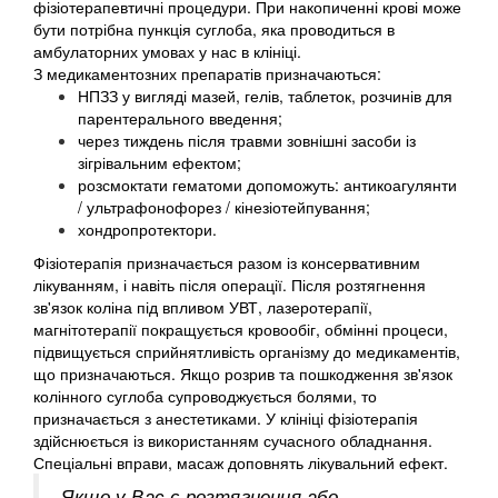
фізіотерапевтичні процедури. При накопиченні крові може
бути потрібна пункція суглоба, яка проводиться в
амбулаторних умовах у нас в клініці.
З медикаментозних препаратів призначаються:
НПЗЗ у вигляді мазей, гелів, таблеток, розчинів для
парентерального введення;
через тиждень після травми зовнішні засоби із
зігрівальним ефектом;
розсмоктати гематоми допоможуть: антикоагулянти
/ ультрафонофорез / кінезіотейпування;
хондропротектори.
Фізіотерапія призначається разом із консервативним
лікуванням, і навіть після операції. Після розтягнення
зв'язок коліна під впливом УВТ, лазеротерапії,
магнітотерапії покращується кровообіг, обмінні процеси,
підвищується сприйнятливість організму до медикаментів,
що призначаються. Якщо розрив та пошкодження зв'язок
колінного суглоба супроводжується болями, то
призначається з анестетиками. У клініці фізіотерапія
здійснюється із використанням сучасного обладнання.
Спеціальні вправи, масаж доповнять лікувальний ефект.
Якщо у Вас є розтягнення або