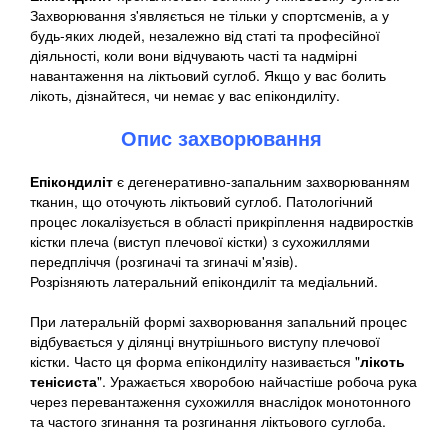
Захворювання з'являється не тільки у спортсменів, а у
будь-яких людей, незалежно від статі та професійної
діяльності, коли вони відчувають часті та надмірні
навантаження на ліктьовий суглоб. Якщо у вас болить
лікоть, дізнайтеся, чи немає у вас епікондиліту.
Опис захворювання
Епікондиліт
є дегенеративно-запальним захворюванням
тканин, що оточують ліктьовий суглоб. Патологічний
процес локалізується в області прикріплення надвиростків
кістки плеча (виступ плечової кістки) з сухожиллями
передпліччя (розгиначі та згиначі м'язів).
Розрізняють латеральний епікондиліт та медіальний.
При латеральній формі захворювання запальний процес
відбувається у ділянці внутрішнього виступу плечової
кістки. Часто ця форма епікондиліту називається "
лікоть
тенісиста
". Уражається хворобою найчастіше робоча рука
через перевантаження сухожилля внаслідок монотонного
та частого згинання та розгинання ліктьового суглоба.