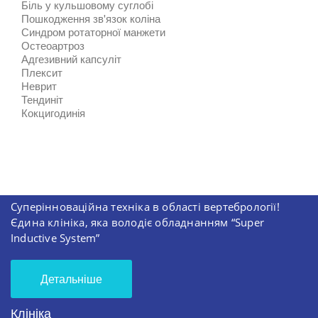
Біль у кульшовому суглобі
Пошкодження зв'язок коліна
Синдром ротаторної манжети
Остеоартроз
Адгезивний капсуліт
Плексит
Неврит
Тендиніт
Кокцигодинія
Суперінноваційна техніка в області вертебрології!
Єдина клініка, яка володіє обладнанням “Super
Inductive System”
Детальніше
Клініка