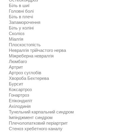
Біль в шиї
Головні болі
Біль в плечі
Запаморочення
Біль у коліні
Сколіоз
Міалгія
Плоскостопість
Невралгія трійчастого нерва
Міжреберна невралгія
Люмбаго
Артрит
Артроз суглобів
Хвороба Бехтерева
Бурсит
Коксартроз
Гонартроз
Епікондиліт
Ахілодинія
Тунельний карпальний синдром
Імпінджмент синдром
Плечолопатковий періартрит
Стеноз хребетного каналу