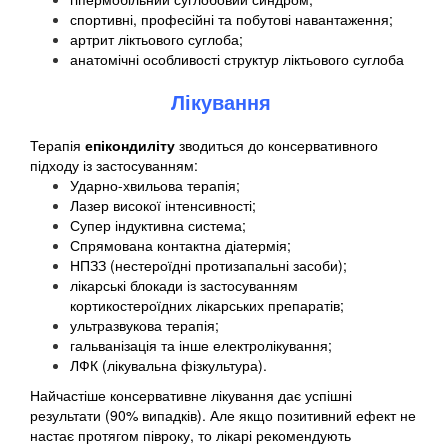
спортивні, професійні та побутові навантаження;
артрит ліктьового суглоба;
анатомічні особливості структур ліктьового суглоба
Лікування
Терапія
епікондиліту
зводиться до консервативного
підходу із застосуванням:
Ударно-хвильова терапія;
Лазер високої інтенсивності;
Супер індуктивна система;
Спрямована контактна діатермія;
НПЗЗ (нестероїдні протизапальні засоби);
лікарські блокади із застосуванням
кортикостероїдних лікарських препаратів;
ультразвукова терапія;
гальванізація та інше електролікування;
ЛФК (лікувальна фізкультура).
Найчастіше консервативне лікування дає успішні
результати (90% випадків). Але якщо позитивний ефект не
настає протягом півроку, то лікарі рекомендують