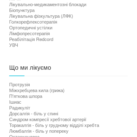
Лікувально-медикаментозні блокади
Біопунктура
Лікувальна фізкультура (ЛФК)
Голкорефлексотерапія
Ортопедичні устілки
Лімфопресотерапія
Реабілітація Redcord
УВЧ
Що ми лікуємо
Протрузія
Міжхребцева кила (грижа)
П'яткова шпора
Ішиас
Радикуліт
Дорсалгія - біль у спині
Синдром компресії хребтової артерії
Торакалгія - біль у грудному відділі хребта
Люмбалгія - біль у попереку
Остеохондроз