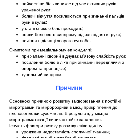
найчастіше біль виникає під час активних рухів
ураженої руки;
болючі відчуття посилюються при згинанні пальців
руки в кулак;
у стані спокою біль проходить;
появи больового синдрому під час підняття руки;
печіння в ділянці хворого суглоба.
Симптоми при медіальному епікондиліті:
при хапанні хворий відчуває м'язову слабкість руки;
посилення болю в лікті при згинанні передпліччя з
опором та пронацією;
тунельний синдром.
Причини
Основною причиною розвитку захворювання є постійні
мікротравми та мікророзриви в місці прикріплення до
плечової кістки сухожилля. В результаті, у місцях
мікротравматизації виникає стійке запалення.
Існують фактори ризику розвитку епікондиліту:
уроджена недостатність сполучної тканини;
гіпермобільний суглобовий синдром;