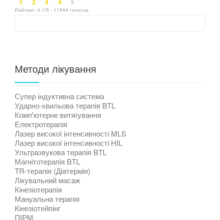
Рейтинг:
4.1
/5 -
11544
голосов
Методи лікування
Супер індуктивна система
Ударно-хвильова терапія BTL
Комп'ютерне витягування
Електротерапія
Лазер високої інтенсивності MLS
Лазер високої інтенсивності HIL
Ультразвукова терапія BTL
Магнітотерапія BTL
TR-терапія (Діатермія)
Лікувальний масаж
Кінезіотерапія
Мануальна терапія
Кінезіотейпінг
ПІРМ