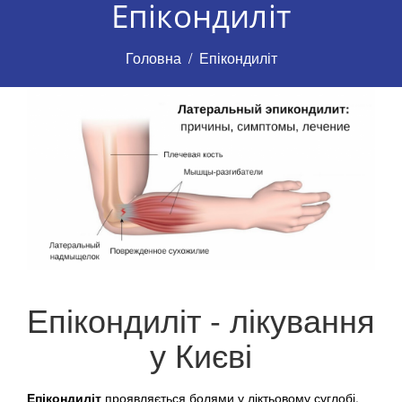
Епікондиліт
Головна
Епікондиліт
Епікондиліт - лікування
у Києві
Епікондиліт
проявляється болями у ліктьовому суглобі.