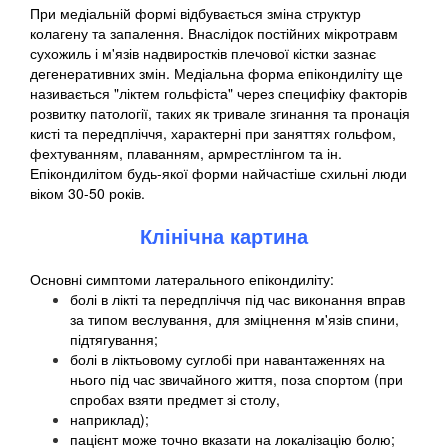
При медіальній формі відбувається зміна структур
колагену та запалення. Внаслідок постійних мікротравм
сухожиль і м'язів надвиростків плечової кістки зазнає
дегенеративних змін. Медіальна форма епікондиліту ще
називається "ліктем гольфіста" через специфіку факторів
розвитку патології, таких як тривале згинання та пронація
кисті та передпліччя, характерні при заняттях гольфом,
фехтуванням, плаванням, армрестлінгом та ін.
Епікондилітом будь-якої форми найчастіше схильні люди
віком 30-50 років.
Клінічна картина
Основні симптоми латерального епікондиліту:
болі в лікті та передпліччя під час виконання вправ
за типом веслування, для зміцнення м'язів спини,
підтягування;
болі в ліктьовому суглобі при навантаженнях на
нього під час звичайного життя, поза спортом (при
спробах взяти предмет зі столу,
наприклад);
пацієнт може точно вказати на локалізацію болю;